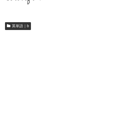
英単語｜b