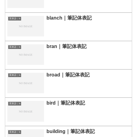
blanch｜筆記体表記
英単語｜b
bran｜筆記体表記
英単語｜b
broad｜筆記体表記
英単語｜b
bird｜筆記体表記
英単語｜b
building｜筆記体表記
英単語｜b