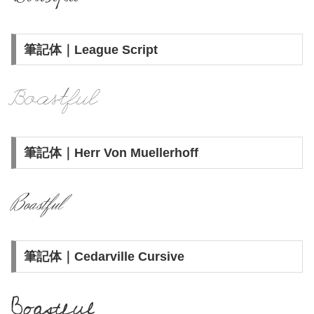
筆記体｜League Script
Boastful
筆記体｜Herr Von Muellerhoff
Boastful
筆記体｜Cedarville Cursive
Boastful