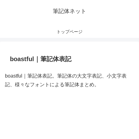
筆記体ネット
トップページ
boastful｜筆記体表記
boastful｜筆記体表記。筆記体の大文字表記、小文字表
記、様々なフォントによる筆記体まとめ。