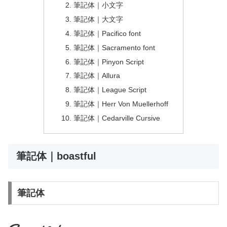
筆記体｜小文字
筆記体｜大文字
筆記体｜Pacifico font
筆記体｜Sacramento font
筆記体｜Pinyon Script
筆記体｜Allura
筆記体｜League Script
筆記体｜Herr Von Muellerhoff
筆記体｜Cedarville Cursive
筆記体｜boastful
筆記体