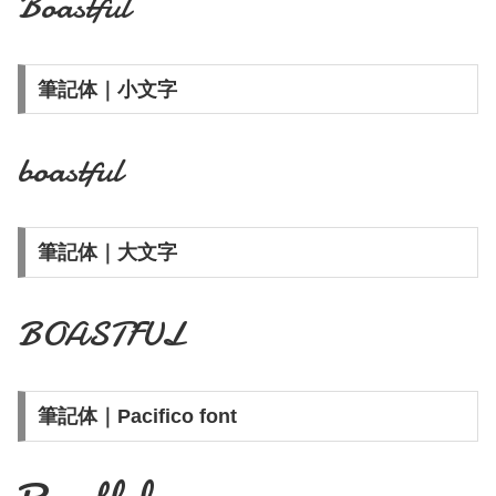
Boastful
筆記体｜小文字
boastful
筆記体｜大文字
BOASTFUL
筆記体｜Pacifico font