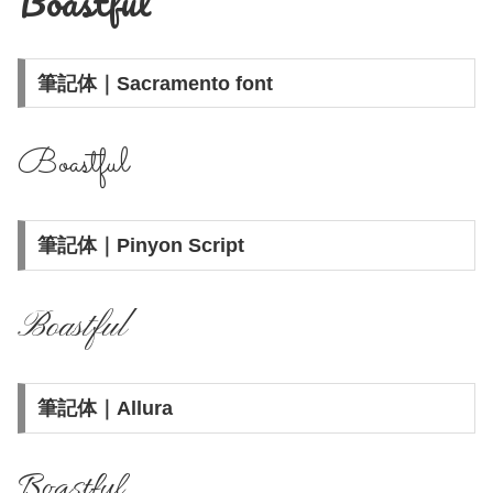
Boastful
筆記体｜Sacramento font
Boastful
筆記体｜Pinyon Script
Boastful
筆記体｜Allura
Boastful