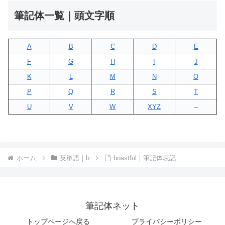
筆記体一覧｜頭文字順
A
B
C
D
E
F
G
H
I
J
K
L
M
N
O
P
Q
R
S
T
U
V
W
XYZ
–
ホーム
英単語｜b
boastful｜筆記体表記
筆記体ネット
トップページへ戻る
プライバシーポリシー