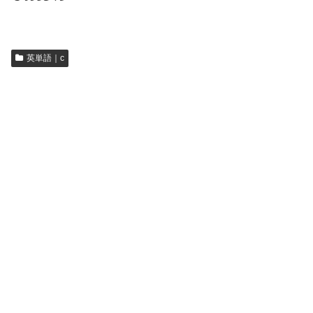
英単語｜c