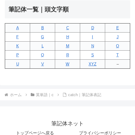
筆記体一覧｜頭文字順
A
B
C
D
E
F
G
H
I
J
K
L
M
N
O
P
Q
R
S
T
U
V
W
XYZ
–
ホーム
英単語｜c
catch｜筆記体表記
筆記体ネット
トップページへ戻る
プライバシーポリシー