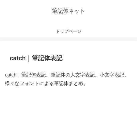
筆記体ネット
トップページ
catch｜筆記体表記
catch｜筆記体表記。筆記体の大文字表記、小文字表記、
様々なフォントによる筆記体まとめ。