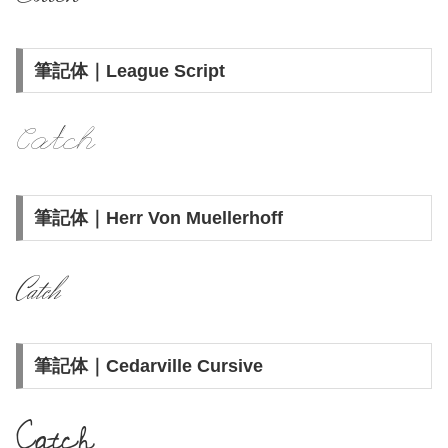
筆記体｜League Script
Catch
筆記体｜Herr Von Muellerhoff
Catch
筆記体｜Cedarville Cursive
Catch