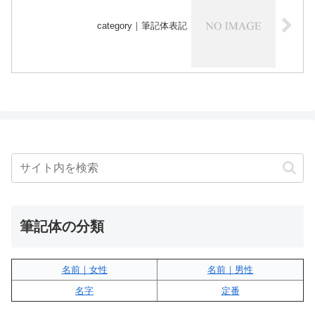
category｜筆記体表記
筆記体の分類
名前｜女性
名前｜男性
名字
定番