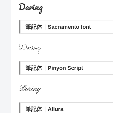
Daring
筆記体｜Sacramento font
Daring
筆記体｜Pinyon Script
Daring
筆記体｜Allura