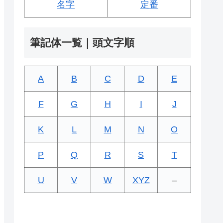
名字
定番
筆記体一覧｜頭文字順
A
B
C
D
E
F
G
H
I
J
K
L
M
N
O
P
Q
R
S
T
U
V
W
XYZ
–