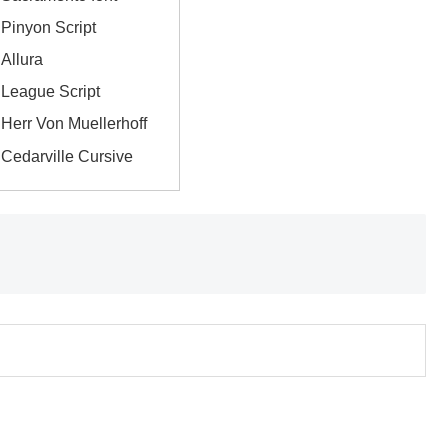
nyon Script
llura
ague Script
r Von Muellerhoff
arville Cursive