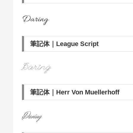
Daring
筆記体｜League Script
Daring
筆記体｜Herr Von Muellerhoff
Daring