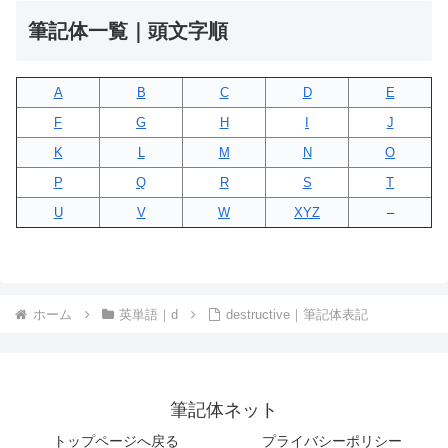
筆記体一覧｜頭文字順
A
B
C
D
E
F
G
H
I
J
K
L
M
N
O
P
Q
R
S
T
U
V
W
XYZ
–
ホーム
英単語｜d
destructive｜筆記体表記
筆記体ネット
トップページへ戻る
プライバシーポリシー