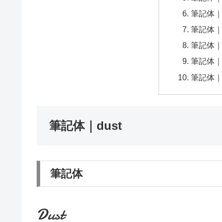
筆記体｜Pi
筆記体｜A
筆記体｜Le
筆記体｜Her
筆記体｜Ced
筆記体｜dust
筆記体
Dust