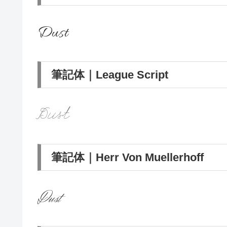
Dust
筆記体｜League Script
Dust
筆記体｜Herr Von Muellerhoff
Dust