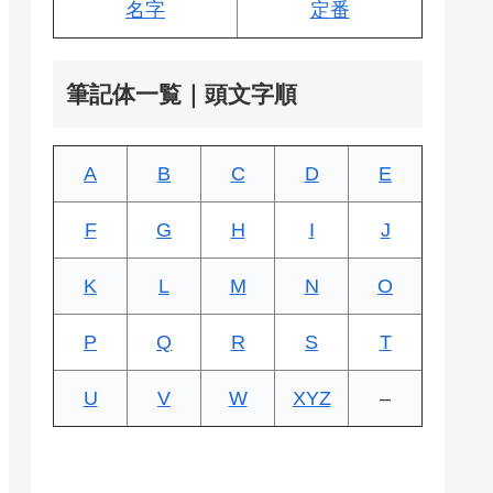
名字
定番
筆記体一覧｜頭文字順
A
B
C
D
E
F
G
H
I
J
K
L
M
N
O
P
Q
R
S
T
U
V
W
XYZ
–