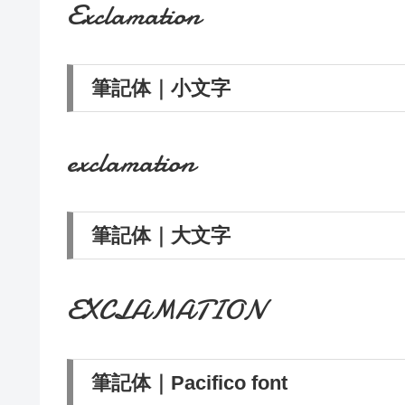
Exclamation
筆記体｜小文字
exclamation
筆記体｜大文字
EXCLAMATION
筆記体｜Pacifico font