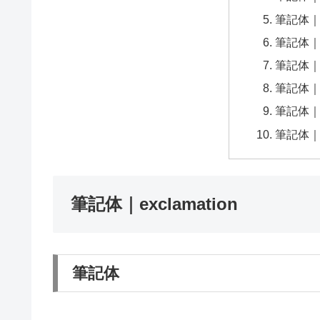
筆記体｜Sa
筆記体｜Pi
筆記体｜A
筆記体｜Le
筆記体｜Her
筆記体｜Ced
筆記体｜exclamation
筆記体