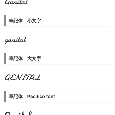
Genital
筆記体｜小文字
genital
筆記体｜大文字
GENITAL
筆記体｜Pacifico font