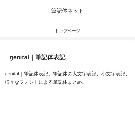
筆記体ネット
トップページ
genital｜筆記体表記
genital｜筆記体表記。筆記体の大文字表記、小文字表記、
様々なフォントによる筆記体まとめ。