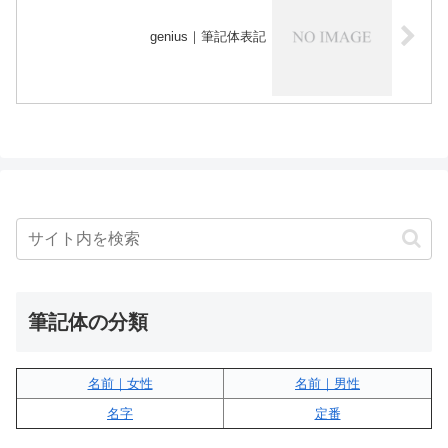
genius｜筆記体表記
筆記体の分類
名前｜女性
名前｜男性
名字
定番