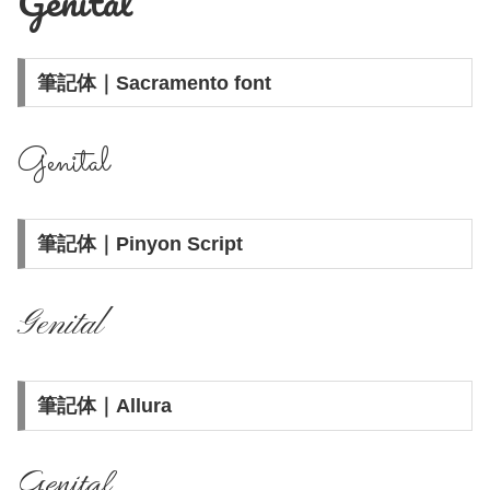
Genital
筆記体｜Sacramento font
Genital
筆記体｜Pinyon Script
Genital
筆記体｜Allura
Genital