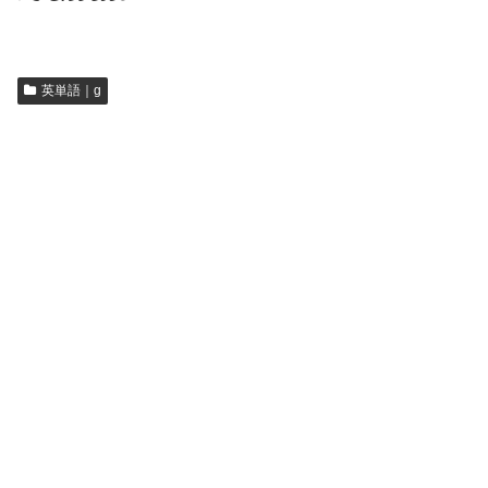
英単語｜g