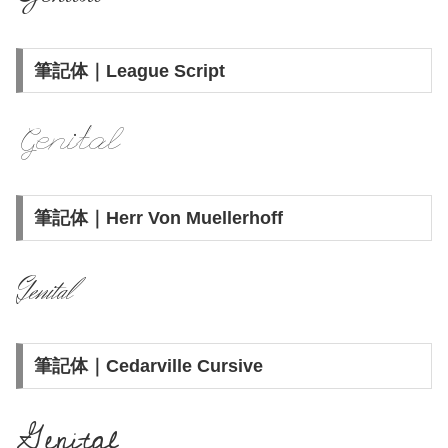
筆記体｜League Script
Genital
筆記体｜Herr Von Muellerhoff
Genital
筆記体｜Cedarville Cursive
Genital