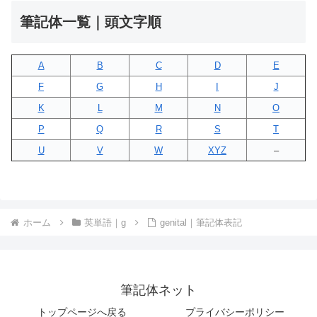
筆記体一覧｜頭文字順
A
B
C
D
E
F
G
H
I
J
K
L
M
N
O
P
Q
R
S
T
U
V
W
XYZ
–
ホーム
英単語｜g
genital｜筆記体表記
筆記体ネット
トップページへ戻る
プライバシーポリシー