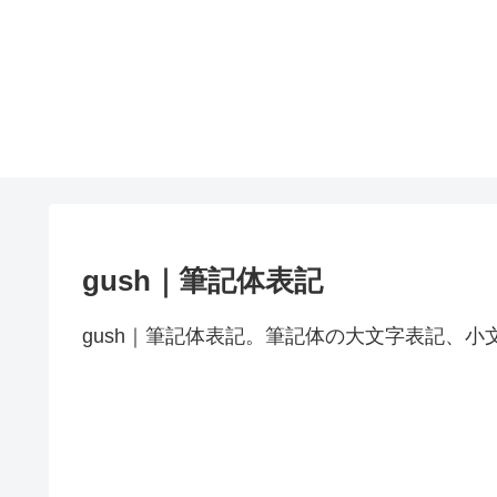
gush｜筆記体表記
gush｜筆記体表記。筆記体の大文字表記、