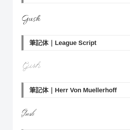
Gush
筆記体｜League Script
Gush
筆記体｜Herr Von Muellerhoff
Gush