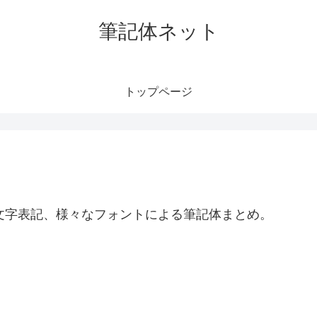
筆記体ネット
トップページ
小文字表記、様々なフォントによる筆記体まとめ。