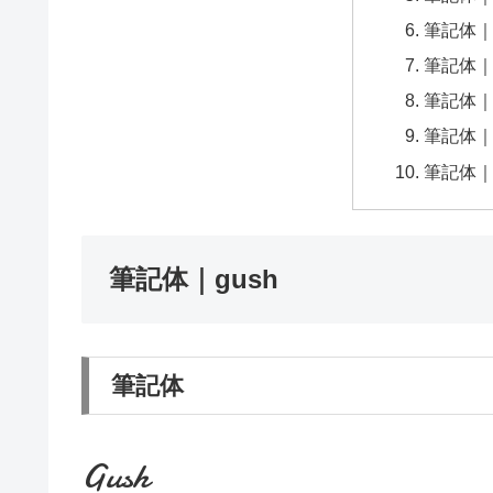
筆記体｜Pi
筆記体｜A
筆記体｜Le
筆記体｜Her
筆記体｜Ced
筆記体｜gush
筆記体
Gush