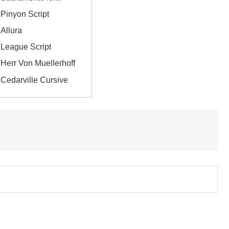
nyon Script
llura
ague Script
r Von Muellerhoff
arville Cursive