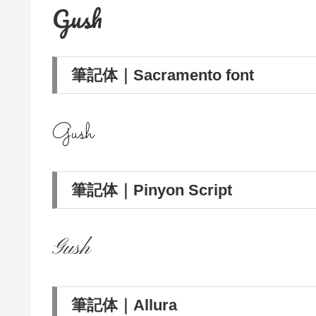
Gush
筆記体｜Sacramento font
Gush
筆記体｜Pinyon Script
Gush
筆記体｜Allura