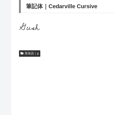
筆記体｜Cedarville Cursive
Gush
英単語｜g