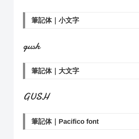
筆記体｜小文字
gush
筆記体｜大文字
GUSH
筆記体｜Pacifico font