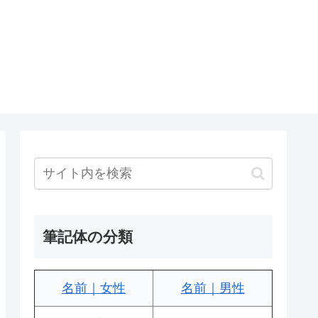
筆記体の分類
名前｜女性
名前｜男性