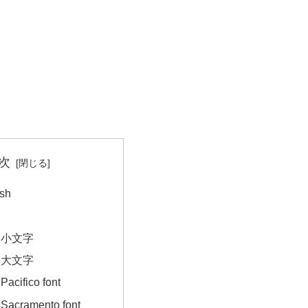
次
sh
｜小文字
｜大文字
ifico font
cramento font