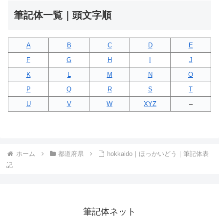
筆記体一覧｜頭文字順
A
B
C
D
E
F
G
H
I
J
K
L
M
N
O
P
Q
R
S
T
U
V
W
XYZ
–
ホーム
都道府県
hokkaido｜ほっかいどう｜筆記体表
記
筆記体ネット