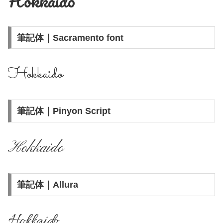
Hokkaido
筆記体｜Sacramento font
Hokkaido
筆記体｜Pinyon Script
Hokkaido
筆記体｜Allura
Hokkaido