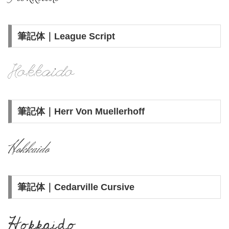
筆記体｜League Script
Hokkaido
筆記体｜Herr Von Muellerhoff
Hokkaido
筆記体｜Cedarville Cursive
Hokkaido