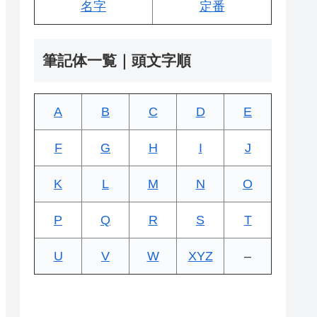
名字
定番
筆記体一覧｜頭文字順
A
B
C
D
E
F
G
H
I
J
K
L
M
N
O
P
Q
R
S
T
U
V
W
XYZ
–