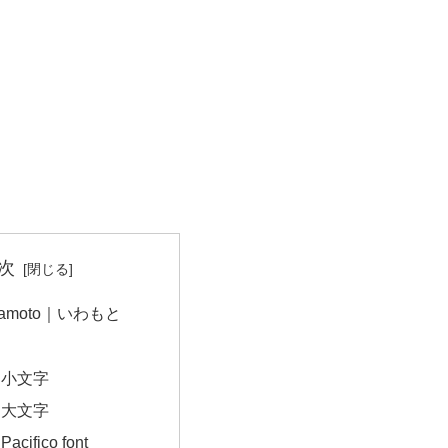
次
amoto｜いわもと
｜小文字
｜大文字
ifico font