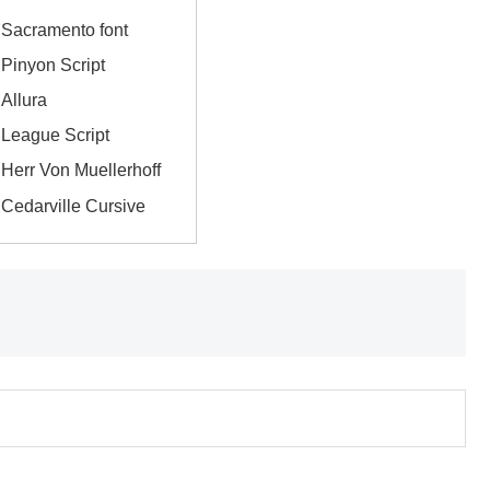
cramento font
nyon Script
llura
ague Script
r Von Muellerhoff
arville Cursive