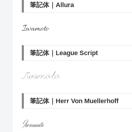
筆記体｜Allura
Iwamoto
筆記体｜League Script
Iwamoto
筆記体｜Herr Von Muellerhoff
Iwamoto