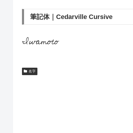
筆記体｜Cedarville Cursive
Iwamoto
名字