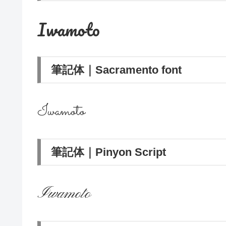
Iwamoto
筆記体｜Sacramento font
Iwamoto
筆記体｜Pinyon Script
Iwamoto