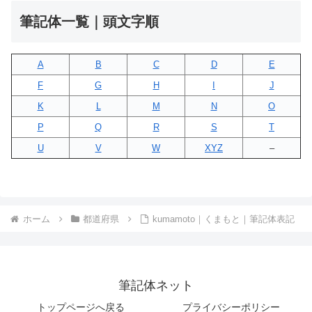
筆記体一覧｜頭文字順
A
B
C
D
E
F
G
H
I
J
K
L
M
N
O
P
Q
R
S
T
U
V
W
XYZ
–
ホーム
都道府県
kumamoto｜くまもと｜筆記体表記
筆記体ネット
トップページへ戻る
プライバシーポリシー