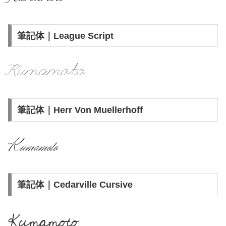
筆記体｜League Script
Kumamoto
筆記体｜Herr Von Muellerhoff
Kumamoto
筆記体｜Cedarville Cursive
Kumamoto