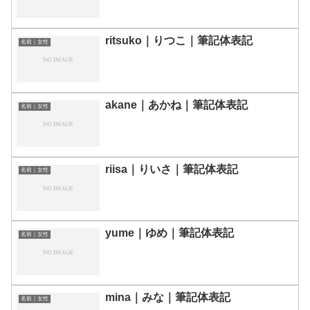
ritsuko｜りつこ｜筆記体表記
名前｜女性
akane｜あかね｜筆記体表記
名前｜女性
riisa｜りいさ｜筆記体表記
名前｜女性
yume｜ゆめ｜筆記体表記
名前｜女性
mina｜みな｜筆記体表記
名前｜女性