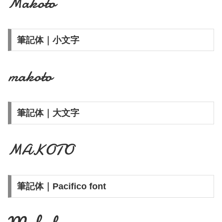
Makoto
筆記体｜小文字
makoto
筆記体｜大文字
MAKOTO
筆記体｜Pacifico font