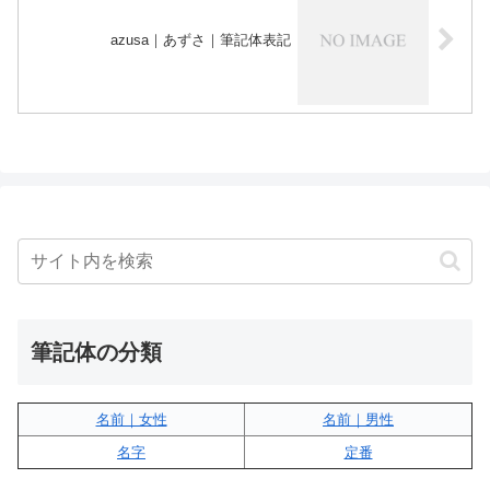
azusa｜あずさ｜筆記体表記
筆記体の分類
名前｜女性
名前｜男性
名字
定番