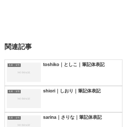
関連記事
toshiko｜としこ｜筆記体表記
名前｜女性
shiori｜しおり｜筆記体表記
名前｜女性
sarina｜さりな｜筆記体表記
名前｜女性