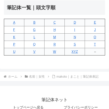
筆記体一覧｜頭文字順
A
B
C
D
E
F
G
H
I
J
K
L
M
N
O
P
Q
R
S
T
U
V
W
XYZ
–
ホーム
名前｜女性
makoto｜まこと｜筆記体表記
筆記体ネット
トップページへ戻る
プライバシーポリシー