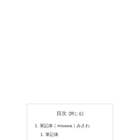
目次
筆記体｜misawa｜みさわ
筆記体