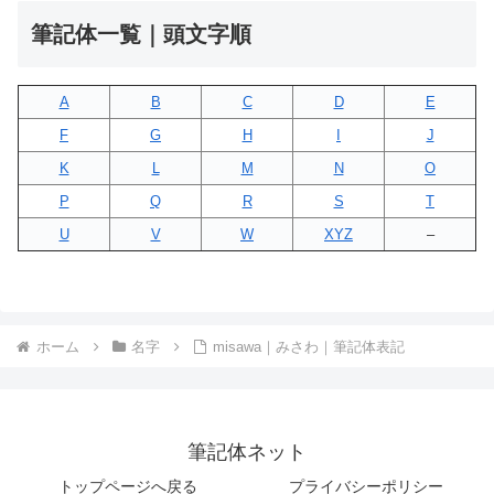
筆記体一覧｜頭文字順
A
B
C
D
E
F
G
H
I
J
K
L
M
N
O
P
Q
R
S
T
U
V
W
XYZ
–
ホーム
名字
misawa｜みさわ｜筆記体表記
筆記体ネット
トップページへ戻る
プライバシーポリシー