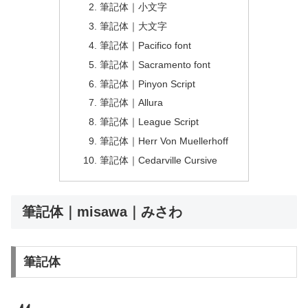
筆記体｜小文字
筆記体｜大文字
筆記体｜Pacifico font
筆記体｜Sacramento font
筆記体｜Pinyon Script
筆記体｜Allura
筆記体｜League Script
筆記体｜Herr Von Muellerhoff
筆記体｜Cedarville Cursive
筆記体｜misawa｜みさわ
筆記体