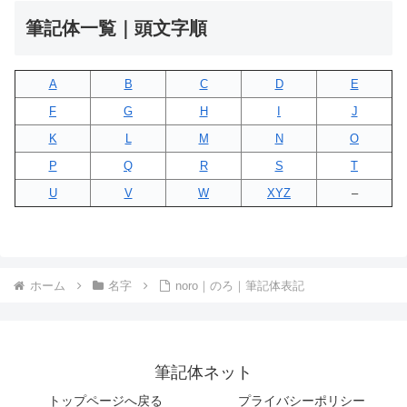
筆記体一覧｜頭文字順
A
B
C
D
E
F
G
H
I
J
K
L
M
N
O
P
Q
R
S
T
U
V
W
XYZ
–
ホーム
名字
noro｜のろ｜筆記体表記
筆記体ネット
トップページへ戻る
プライバシーポリシー