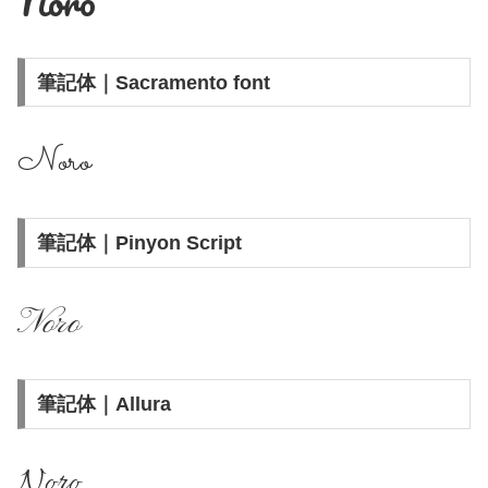
Noro
筆記体｜Sacramento font
Noro
筆記体｜Pinyon Script
Noro
筆記体｜Allura
Noro