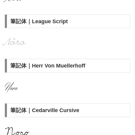
筆記体｜League Script
Noro
筆記体｜Herr Von Muellerhoff
Noro
筆記体｜Cedarville Cursive
Noro