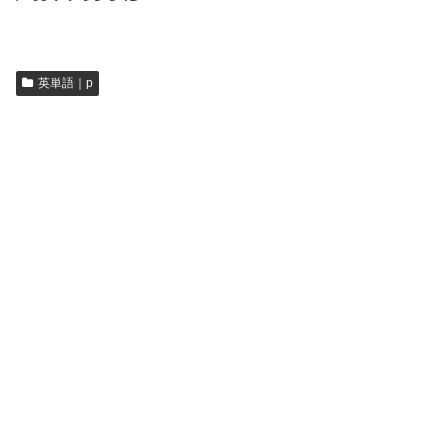
英単語｜p