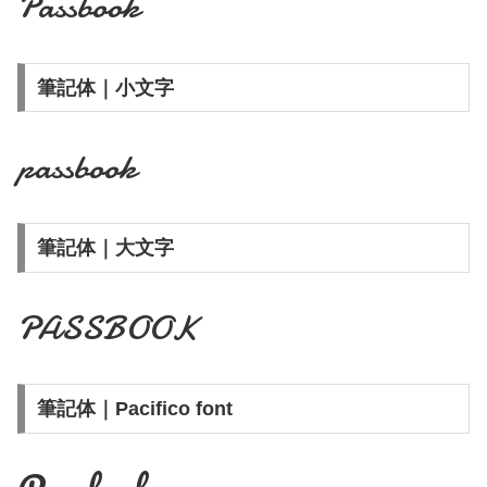
Passbook
筆記体｜小文字
passbook
筆記体｜大文字
PASSBOOK
筆記体｜Pacifico font