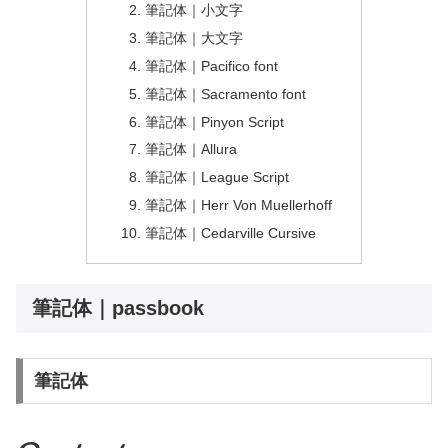
筆記体｜小文字
筆記体｜大文字
筆記体｜Pacifico font
筆記体｜Sacramento font
筆記体｜Pinyon Script
筆記体｜Allura
筆記体｜League Script
筆記体｜Herr Von Muellerhoff
筆記体｜Cedarville Cursive
筆記体｜passbook
筆記体