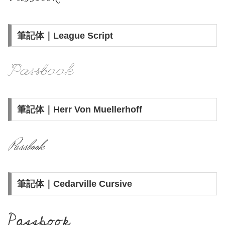
筆記体｜League Script
Passbook
筆記体｜Herr Von Muellerhoff
Passbook
筆記体｜Cedarville Cursive
Passbook