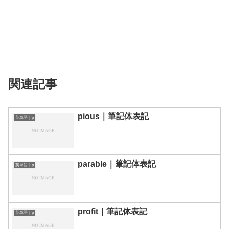
関連記事
pious｜筆記体表記
英単語｜p
parable｜筆記体表記
英単語｜p
profit｜筆記体表記
英単語｜p