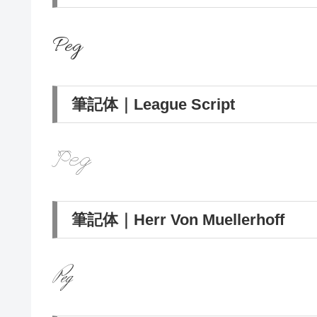
Peg
筆記体｜League Script
Peg
筆記体｜Herr Von Muellerhoff
Peg