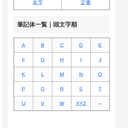
名字
定番
筆記体一覧｜頭文字順
A
B
C
D
E
F
G
H
I
J
K
L
M
N
O
P
Q
R
S
T
U
V
W
XYZ
–