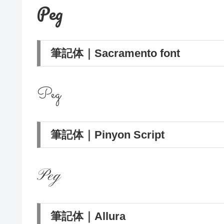
Peg
筆記体｜Sacramento font
Peg
筆記体｜Pinyon Script
Peg
筆記体｜Allura