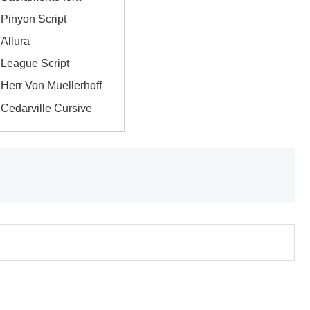
nyon Script
llura
ague Script
r Von Muellerhoff
arville Cursive