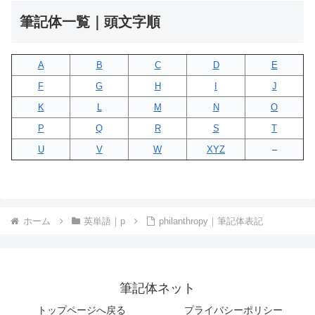
筆記体一覧｜頭文字順
A
B
C
D
E
F
G
H
I
J
K
L
M
N
O
P
Q
R
S
T
U
V
W
XYZ
–
ホーム
英単語｜p
philanthropy｜筆記体表記
筆記体ネット
トップページへ戻る
プライバシーポリシー