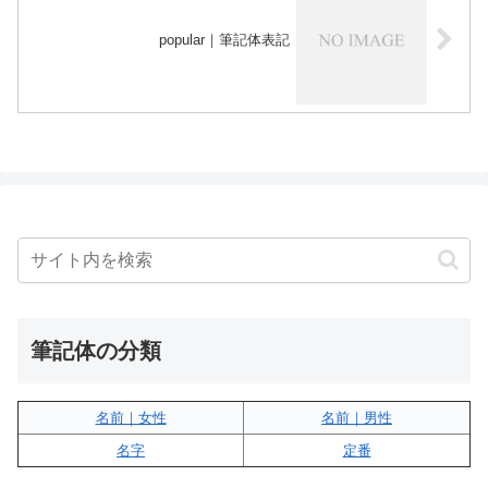
popular｜筆記体表記
筆記体の分類
名前｜女性
名前｜男性
名字
定番