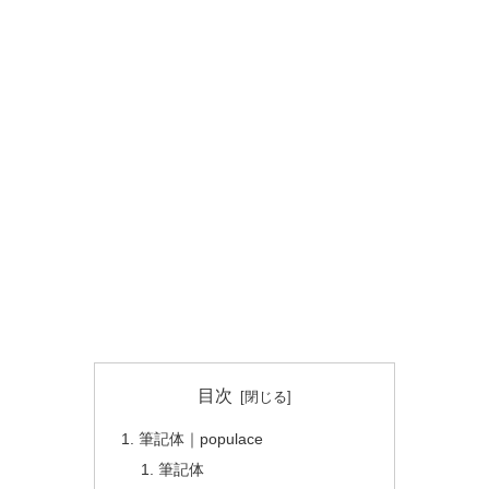
目次
筆記体｜populace
筆記体