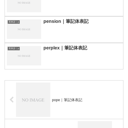
pension｜筆記体表記
英単語｜p
perplex｜筆記体表記
英単語｜p
pope｜筆記体表記