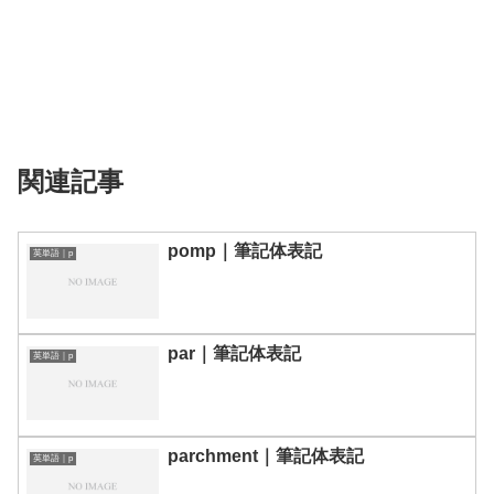
関連記事
pomp｜筆記体表記
英単語｜p
par｜筆記体表記
英単語｜p
parchment｜筆記体表記
英単語｜p