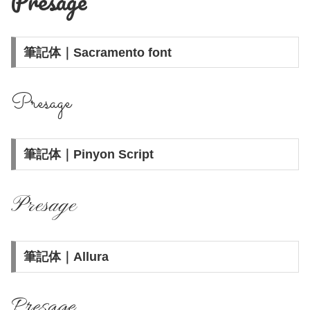
Presage
筆記体｜Sacramento font
Presage
筆記体｜Pinyon Script
Presage
筆記体｜Allura
Presage