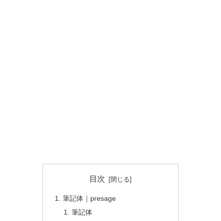
目次
筆記体｜presage
筆記体