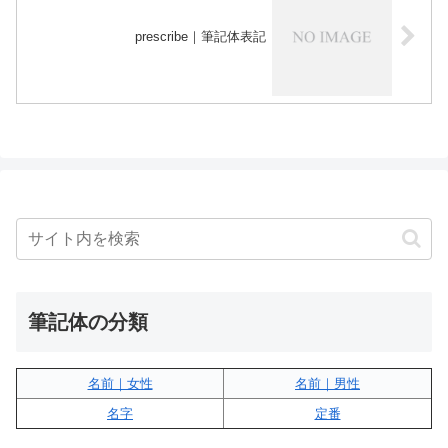
prescribe｜筆記体表記
筆記体の分類
名前｜女性
名前｜男性
名字
定番