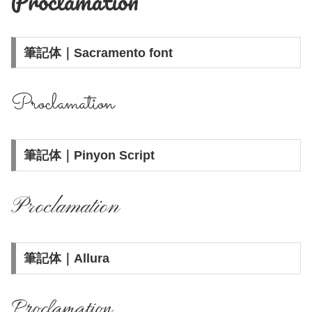
Proclamation
筆記体｜Sacramento font
Proclamation
筆記体｜Pinyon Script
Proclamation
筆記体｜Allura
Proclamation