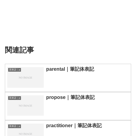
関連記事
parental｜筆記体表記
英単語｜p
propose｜筆記体表記
英単語｜p
practitioner｜筆記体表記
英単語｜p