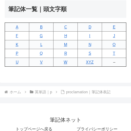
筆記体一覧｜頭文字順
A
B
C
D
E
F
G
H
I
J
K
L
M
N
O
P
Q
R
S
T
U
V
W
XYZ
–
ホーム
英単語｜p
proclamation｜筆記体表記
筆記体ネット
トップページへ戻る
プライバシーポリシー