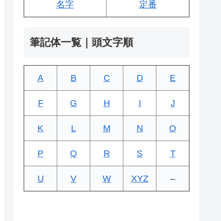
名字
定番
筆記体一覧｜頭文字順
A
B
C
D
E
F
G
H
I
J
K
L
M
N
O
P
Q
R
S
T
U
V
W
XYZ
–