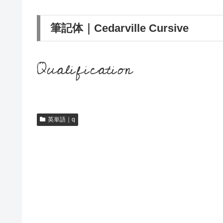
筆記体｜Cedarville Cursive
Qualification
英単語｜q