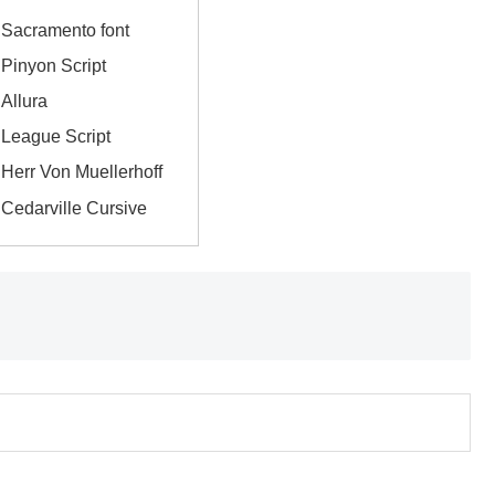
cramento font
nyon Script
llura
ague Script
r Von Muellerhoff
arville Cursive