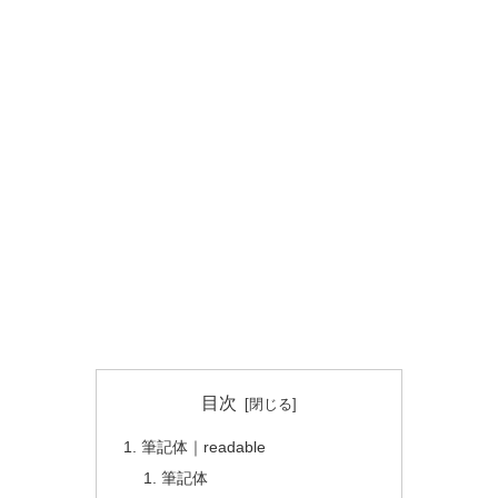
目次
筆記体｜readable
筆記体