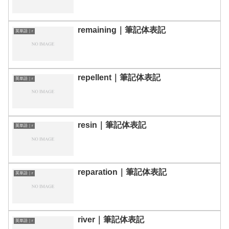
remaining｜筆記体表記
英単語｜r
repellent｜筆記体表記
英単語｜r
resin｜筆記体表記
英単語｜r
reparation｜筆記体表記
英単語｜r
river｜筆記体表記
英単語｜r