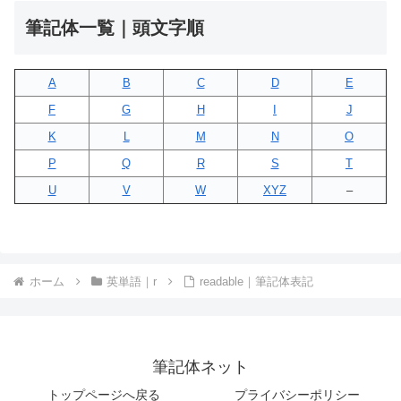
筆記体一覧｜頭文字順
A
B
C
D
E
F
G
H
I
J
K
L
M
N
O
P
Q
R
S
T
U
V
W
XYZ
–
ホーム
英単語｜r
readable｜筆記体表記
筆記体ネット
トップページへ戻る
プライバシーポリシー