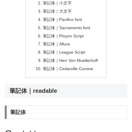
筆記体｜小文字
筆記体｜大文字
筆記体｜Pacifico font
筆記体｜Sacramento font
筆記体｜Pinyon Script
筆記体｜Allura
筆記体｜League Script
筆記体｜Herr Von Muellerhoff
筆記体｜Cedarville Cursive
筆記体｜readable
筆記体