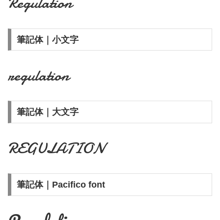
Regulation
筆記体｜小文字
regulation
筆記体｜大文字
REGULATION
筆記体｜Pacifico font