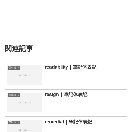
関連記事
readability｜筆記体表記
英単語｜r
resign｜筆記体表記
英単語｜r
remedial｜筆記体表記
英単語｜r