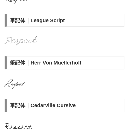
筆記体｜League Script
Respect
筆記体｜Herr Von Muellerhoff
Respect
筆記体｜Cedarville Cursive
Respect