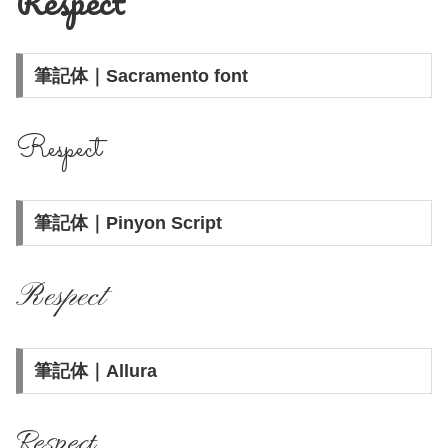
Respect
筆記体｜Sacramento font
Respect
筆記体｜Pinyon Script
Respect
筆記体｜Allura
Respect