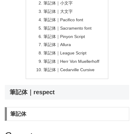
筆記体｜小文字
筆記体｜大文字
筆記体｜Pacifico font
筆記体｜Sacramento font
筆記体｜Pinyon Script
筆記体｜Allura
筆記体｜League Script
筆記体｜Herr Von Muellerhoff
筆記体｜Cedarville Cursive
筆記体｜respect
筆記体