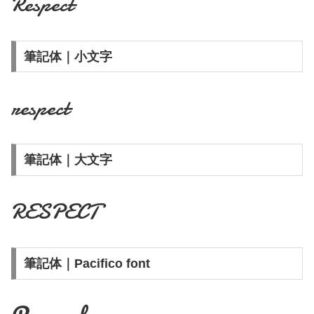
Respect
筆記体｜小文字
respect
筆記体｜大文字
RESPECT
筆記体｜Pacifico font