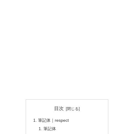
目次
筆記体｜respect
筆記体