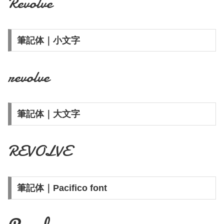
Revolve
筆記体｜小文字
revolve
筆記体｜大文字
REVOLVE
筆記体｜Pacifico font