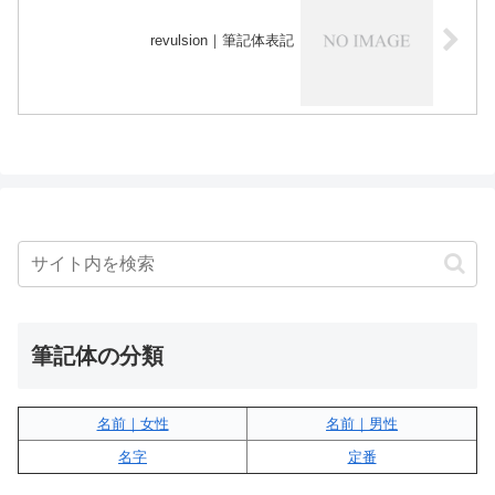
revulsion｜筆記体表記
筆記体の分類
名前｜女性
名前｜男性
名字
定番