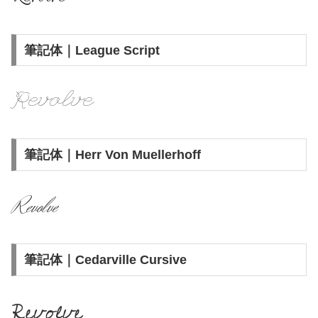
筆記体｜League Script
Revolve
筆記体｜Herr Von Muellerhoff
Revolve
筆記体｜Cedarville Cursive
Revolve