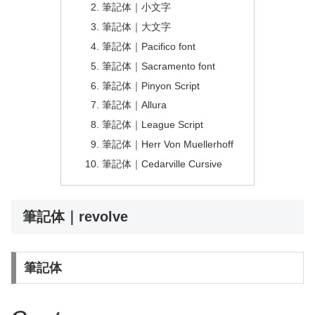
筆記体｜小文字
筆記体｜大文字
筆記体｜Pacifico font
筆記体｜Sacramento font
筆記体｜Pinyon Script
筆記体｜Allura
筆記体｜League Script
筆記体｜Herr Von Muellerhoff
筆記体｜Cedarville Cursive
筆記体｜revolve
筆記体