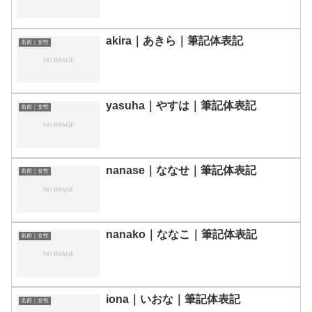
akira｜あきら｜筆記体表記
名前｜女性
yasuha｜やすは｜筆記体表記
名前｜女性
nanase｜ななせ｜筆記体表記
名前｜女性
nanako｜ななこ｜筆記体表記
名前｜女性
iona｜いおな｜筆記体表記
名前｜女性