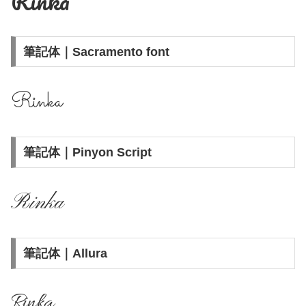
Rinka
筆記体｜Sacramento font
Rinka
筆記体｜Pinyon Script
Rinka
筆記体｜Allura
Rinka