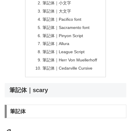
筆記体｜小文字
筆記体｜大文字
筆記体｜Pacifico font
筆記体｜Sacramento font
筆記体｜Pinyon Script
筆記体｜Allura
筆記体｜League Script
筆記体｜Herr Von Muellerhoff
筆記体｜Cedarville Cursive
筆記体｜scary
筆記体