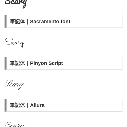
Scary
筆記体｜Sacramento font
Scary
筆記体｜Pinyon Script
Scary
筆記体｜Allura
Scary