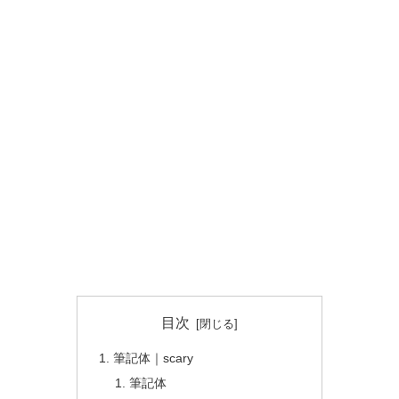
目次
筆記体｜scary
筆記体