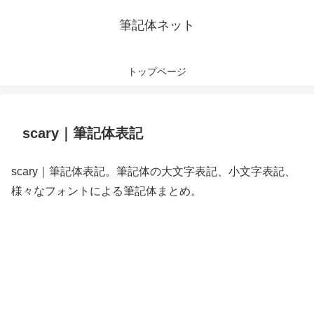
筆記体ネット
トップページ
scary｜筆記体表記
scary｜筆記体表記。筆記体の大文字表記、小文字表記、
様々なフォントによる筆記体まとめ。