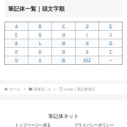
筆記体一覧｜頭文字順
A
B
C
D
E
F
G
H
I
J
K
L
M
N
O
P
Q
R
S
T
U
V
W
XYZ
–
ホーム
英単語｜s
scary｜筆記体表記
筆記体ネット
トップページへ戻る
プライバシーポリシー