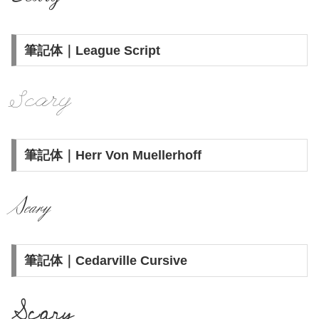
筆記体｜League Script
Scary
筆記体｜Herr Von Muellerhoff
Scary
筆記体｜Cedarville Cursive
Scary