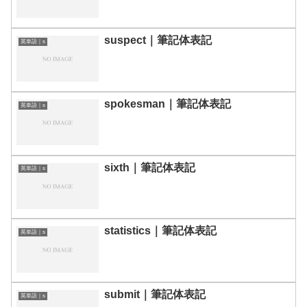
suspect｜筆記体表記
英単語｜s
spokesman｜筆記体表記
英単語｜s
sixth｜筆記体表記
英単語｜s
statistics｜筆記体表記
英単語｜s
submit｜筆記体表記
英単語｜s