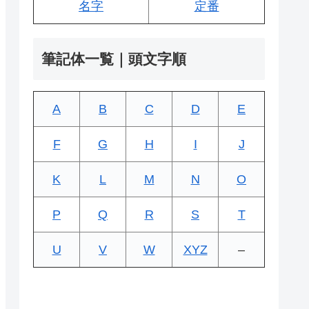
名字
定番
筆記体一覧｜頭文字順
A
B
C
D
E
F
G
H
I
J
K
L
M
N
O
P
Q
R
S
T
U
V
W
XYZ
–