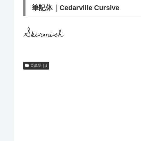
筆記体｜Cedarville Cursive
Skirmish
英単語｜s