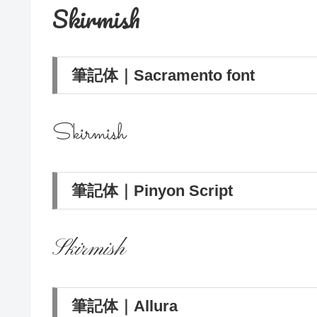
Skirmish
筆記体｜Sacramento font
Skirmish
筆記体｜Pinyon Script
Skirmish
筆記体｜Allura