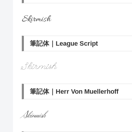
Skirmish
筆記体｜League Script
Skirmish
筆記体｜Herr Von Muellerhoff
Skirmish