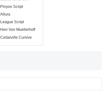
nyon Script
llura
ague Script
r Von Muellerhoff
arville Cursive