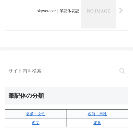
skyscraper｜筆記体表記
筆記体の分類
名前｜女性
名前｜男性
名字
定番