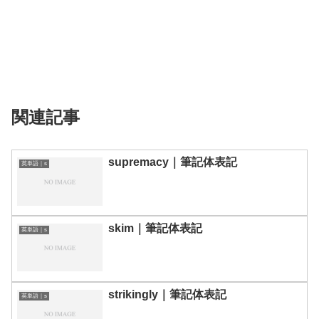
関連記事
supremacy｜筆記体表記
英単語｜s
skim｜筆記体表記
英単語｜s
strikingly｜筆記体表記
英単語｜s