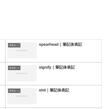
spearhead｜筆記体表記
英単語｜s
signify｜筆記体表記
英単語｜s
shit｜筆記体表記
英単語｜s