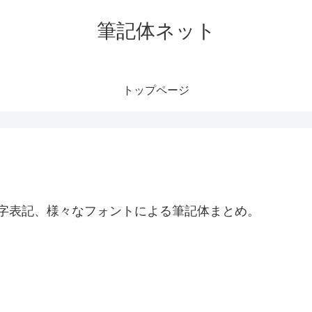
筆記体ネット
トップページ
文字表記、様々なフォントによる筆記体まとめ。