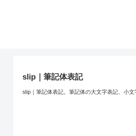
slip｜筆記体表記
slip｜筆記体表記。筆記体の大文字表記、小