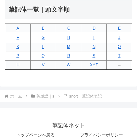
筆記体一覧｜頭文字順
A
B
C
D
E
F
G
H
I
J
K
L
M
N
O
P
Q
R
S
T
U
V
W
XYZ
–
ホーム
英単語｜s
snort｜筆記体表記
筆記体ネット
トップページへ戻る
プライバシーポリシー