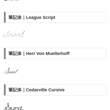
筆記体｜League Script
Snort
筆記体｜Herr Von Muellerhoff
Snort
筆記体｜Cedarville Cursive
Snort