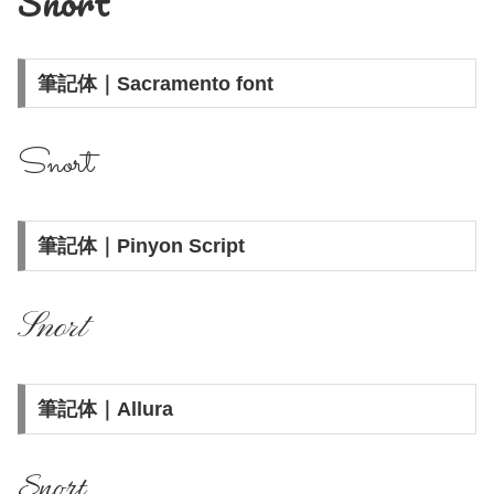
Snort
筆記体｜Sacramento font
Snort
筆記体｜Pinyon Script
Snort
筆記体｜Allura
Snort