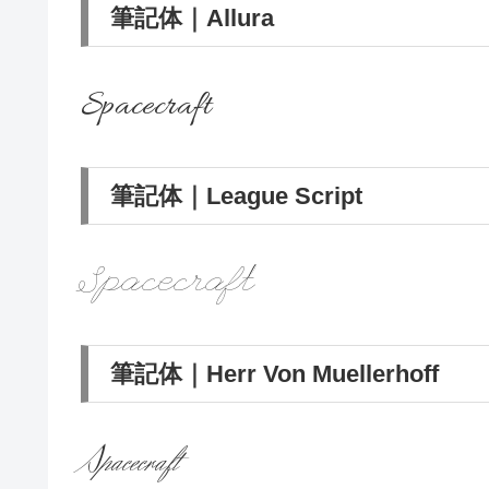
筆記体｜Allura
Spacecraft
筆記体｜League Script
Spacecraft
筆記体｜Herr Von Muellerhoff
Spacecraft