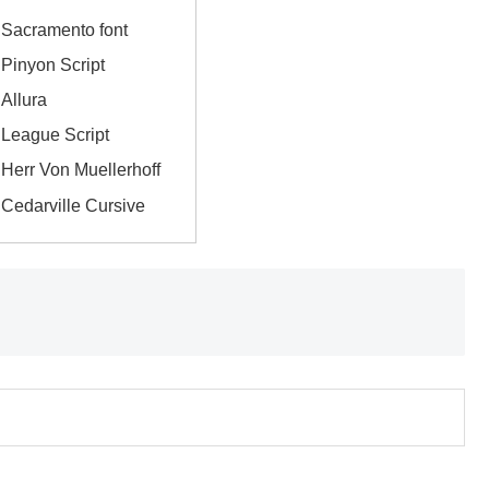
cramento font
nyon Script
llura
ague Script
r Von Muellerhoff
arville Cursive