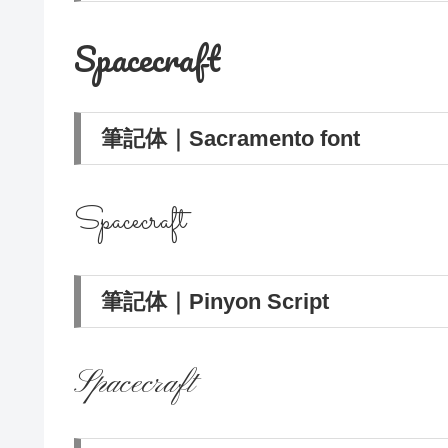
Spacecraft
筆記体｜Sacramento font
Spacecraft
筆記体｜Pinyon Script
Spacecraft