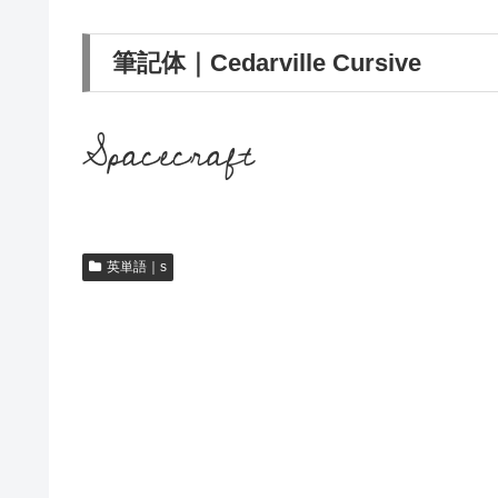
筆記体｜Cedarville Cursive
Spacecraft
英単語｜s