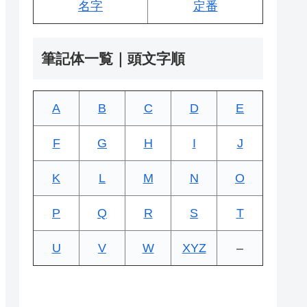
名字
定番
筆記体一覧｜頭文字順
A
B
C
D
E
F
G
H
I
J
K
L
M
N
O
P
Q
R
S
T
U
V
W
XYZ
–