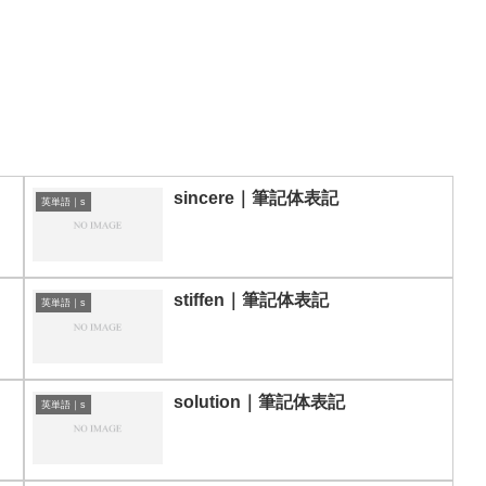
sincere｜筆記体表記
英単語｜s
stiffen｜筆記体表記
英単語｜s
solution｜筆記体表記
英単語｜s