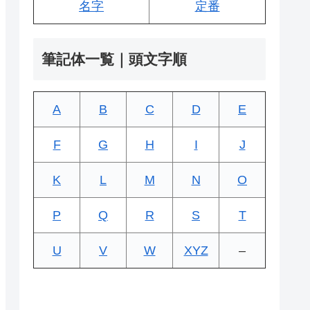
名字
定番
筆記体一覧｜頭文字順
A
B
C
D
E
F
G
H
I
J
K
L
M
N
O
P
Q
R
S
T
U
V
W
XYZ
–