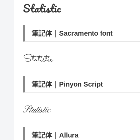
Statistic
筆記体｜Sacramento font
Statistic
筆記体｜Pinyon Script
Statistic
筆記体｜Allura