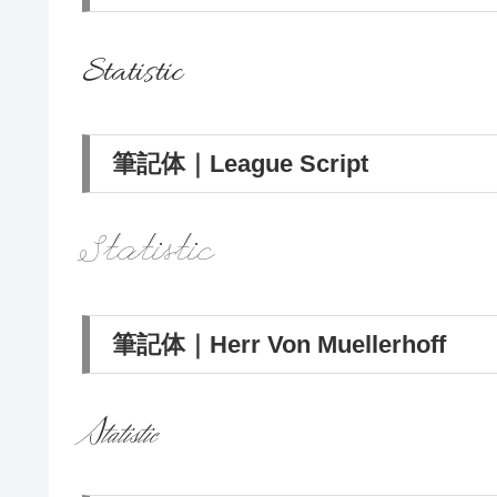
Statistic
筆記体｜League Script
Statistic
筆記体｜Herr Von Muellerhoff
Statistic