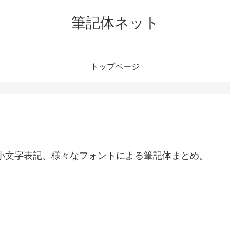
筆記体ネット
トップページ
表記、小文字表記、様々なフォントによる筆記体まとめ。