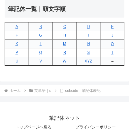
筆記体一覧｜頭文字順
A
B
C
D
E
F
G
H
I
J
K
L
M
N
O
P
Q
R
S
T
U
V
W
XYZ
–
ホーム
英単語｜s
subside｜筆記体表記
筆記体ネット
トップページへ戻る
プライバシーポリシー