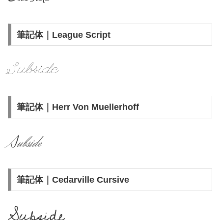
筆記体｜League Script
Subside
筆記体｜Herr Von Muellerhoff
Subside
筆記体｜Cedarville Cursive
Subside