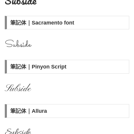
Subside
筆記体｜Sacramento font
Subside
筆記体｜Pinyon Script
Subside
筆記体｜Allura
Subside