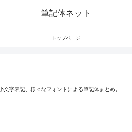
筆記体ネット
トップページ
記、小文字表記、様々なフォントによる筆記体まとめ。