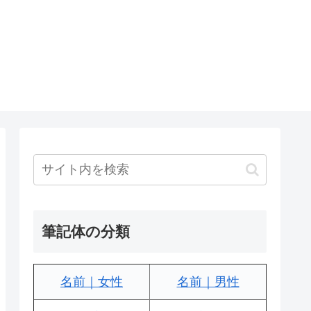
筆記体の分類
名前｜女性
名前｜男性