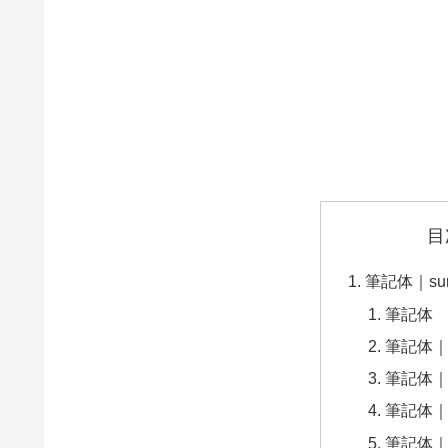
目
筆記体｜sur
筆記体
筆記体
筆記体
筆記体｜Pac
筆記体｜Sa