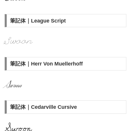
筆記体｜League Script
Swoon
筆記体｜Herr Von Muellerhoff
Swoon
筆記体｜Cedarville Cursive
Swoon