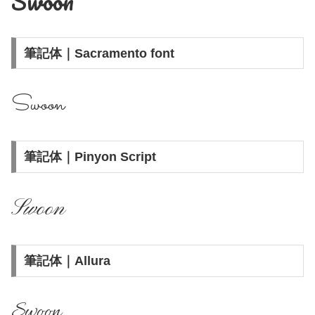
Swoon
筆記体｜Sacramento font
Swoon
筆記体｜Pinyon Script
Swoon
筆記体｜Allura
Swoon