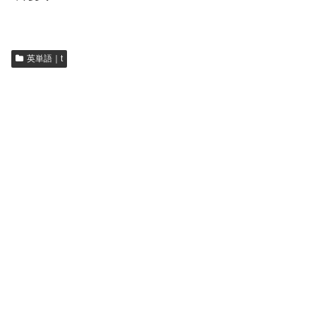
英単語｜t