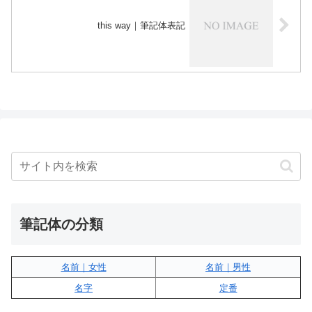
this way｜筆記体表記
筆記体の分類
名前｜女性
名前｜男性
名字
定番