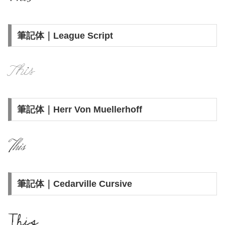
筆記体｜League Script
This
筆記体｜Herr Von Muellerhoff
This
筆記体｜Cedarville Cursive
This