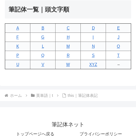
筆記体一覧｜頭文字順
A
B
C
D
E
F
G
H
I
J
K
L
M
N
O
P
Q
R
S
T
U
V
W
XYZ
–
ホーム
英単語｜t
this｜筆記体表記
筆記体ネット
トップページへ戻る
プライバシーポリシー