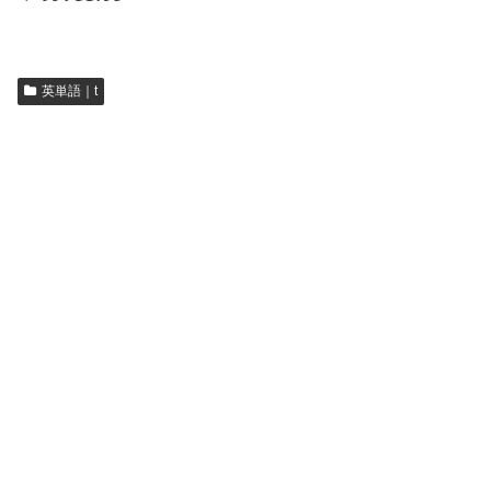
英単語｜t