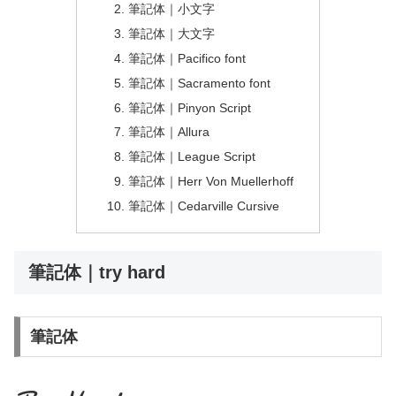
筆記体｜小文字
筆記体｜大文字
筆記体｜Pacifico font
筆記体｜Sacramento font
筆記体｜Pinyon Script
筆記体｜Allura
筆記体｜League Script
筆記体｜Herr Von Muellerhoff
筆記体｜Cedarville Cursive
筆記体｜try hard
筆記体