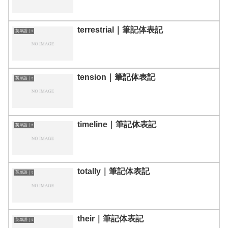
terrestrial｜筆記体表記
英単語｜t
tension｜筆記体表記
英単語｜t
timeline｜筆記体表記
英単語｜t
totally｜筆記体表記
英単語｜t
their｜筆記体表記
英単語｜t