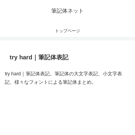
筆記体ネット
トップページ
try hard｜筆記体表記
try hard｜筆記体表記。筆記体の大文字表記、小文字表
記、様々なフォントによる筆記体まとめ。