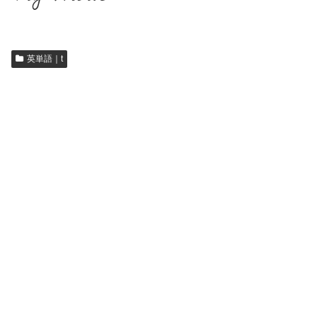
英単語｜t