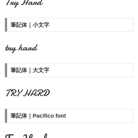
Try Hard
筆記体｜小文字
try hard
筆記体｜大文字
TRY HARD
筆記体｜Pacifico font