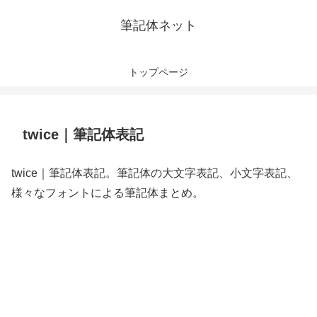
筆記体ネット
トップページ
twice｜筆記体表記
twice｜筆記体表記。筆記体の大文字表記、小文字表記、
様々なフォントによる筆記体まとめ。