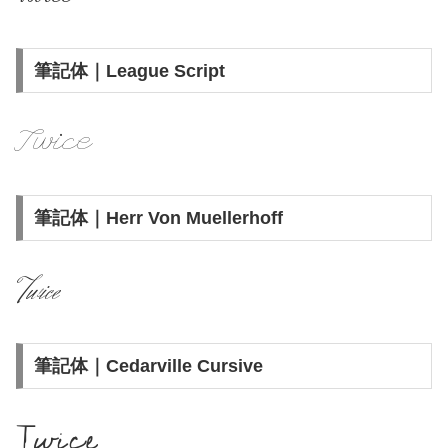
筆記体｜League Script
Twice
筆記体｜Herr Von Muellerhoff
Twice
筆記体｜Cedarville Cursive
Twice