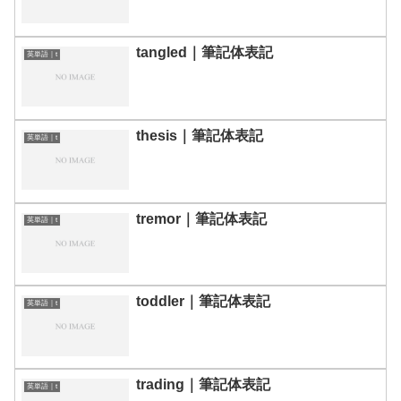
tangled｜筆記体表記
英単語｜t
thesis｜筆記体表記
英単語｜t
tremor｜筆記体表記
英単語｜t
toddler｜筆記体表記
英単語｜t
trading｜筆記体表記
英単語｜t