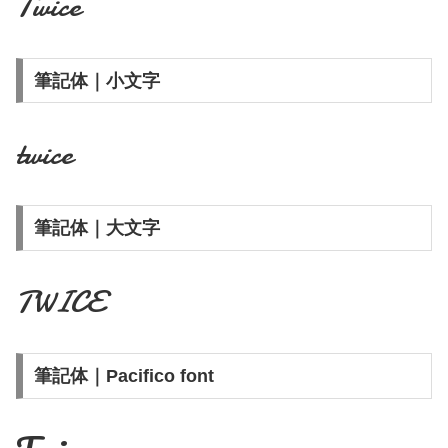
Twice
筆記体｜小文字
twice
筆記体｜大文字
TWICE
筆記体｜Pacifico font