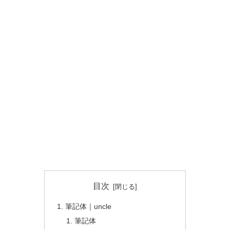
目次
筆記体｜uncle
筆記体