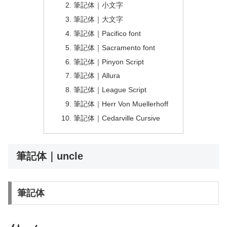
筆記体｜小文字
筆記体｜大文字
筆記体｜Pacifico font
筆記体｜Sacramento font
筆記体｜Pinyon Script
筆記体｜Allura
筆記体｜League Script
筆記体｜Herr Von Muellerhoff
筆記体｜Cedarville Cursive
筆記体｜uncle
筆記体