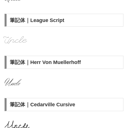
筆記体｜League Script
Uncle
筆記体｜Herr Von Muellerhoff
Uncle
筆記体｜Cedarville Cursive
Uncle