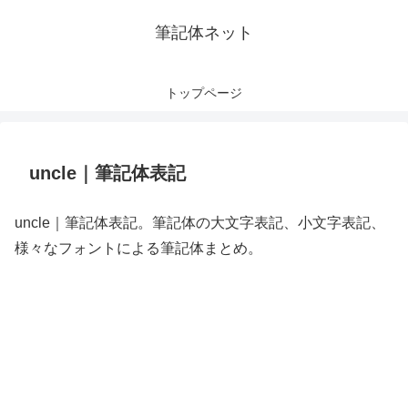
筆記体ネット
トップページ
uncle｜筆記体表記
uncle｜筆記体表記。筆記体の大文字表記、小文字表記、
様々なフォントによる筆記体まとめ。