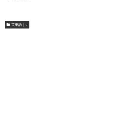
英単語｜u