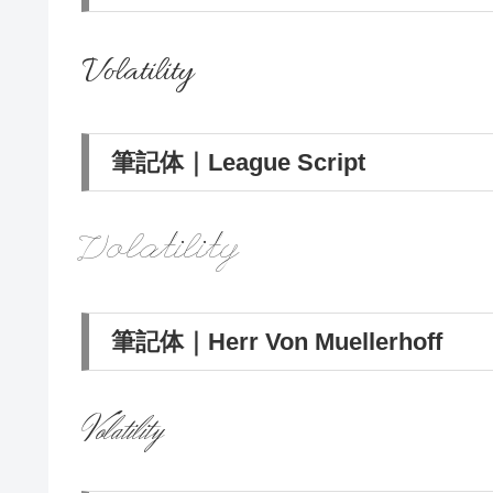
Volatility
筆記体｜League Script
Volatility
筆記体｜Herr Von Muellerhoff
Volatility