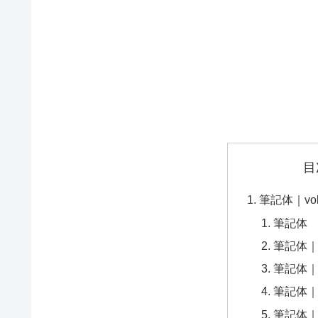
目
筆記体｜volat
筆記体
筆記体
筆記体
筆記体｜Pac
筆記体｜Sa