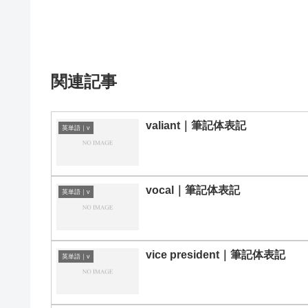
関連記事
valiant｜筆記体表記
英単語｜v
vocal｜筆記体表記
英単語｜v
vice president｜筆記体表記
英単語｜v