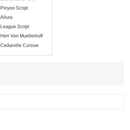
nyon Script
llura
ague Script
r Von Muellerhoff
arville Cursive