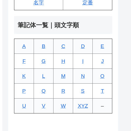
名字
定番
筆記体一覧｜頭文字順
A
B
C
D
E
F
G
H
I
J
K
L
M
N
O
P
Q
R
S
T
U
V
W
XYZ
–