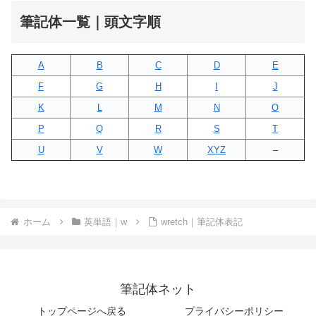
筆記体一覧｜頭文字順
A
B
C
D
E
F
G
H
I
J
K
L
M
N
O
P
Q
R
S
T
U
V
W
XYZ
–
ホーム
英単語｜w
wretch｜筆記体表記
筆記体ネット
トップページへ戻る
プライバシーポリシー