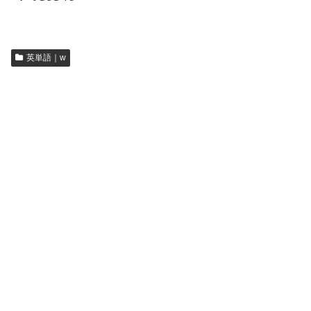
英単語｜w