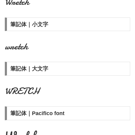
Wretch
筆記体｜小文字
wretch
筆記体｜大文字
WRETCH
筆記体｜Pacifico font