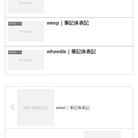
weep｜筆記体表記
英単語｜w
wheedle｜筆記体表記
英単語｜w
wrest｜筆記体表記