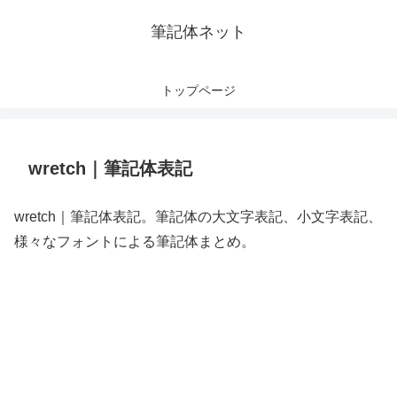
筆記体ネット
トップページ
wretch｜筆記体表記
wretch｜筆記体表記。筆記体の大文字表記、小文字表記、
様々なフォントによる筆記体まとめ。