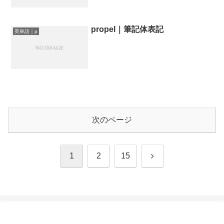
propel｜筆記体表記
英単語｜p
次のページ
次
1
2
15
へ