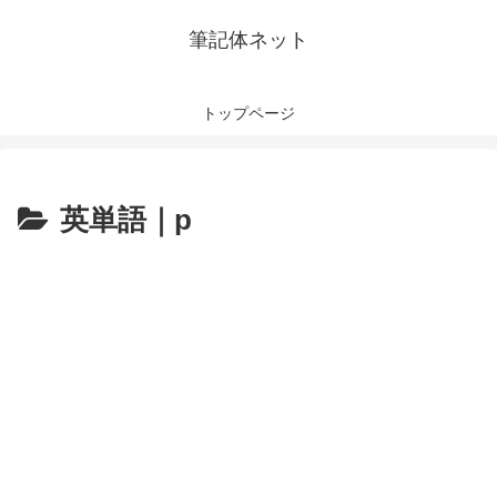
筆記体ネット
トップページ
英単語｜p