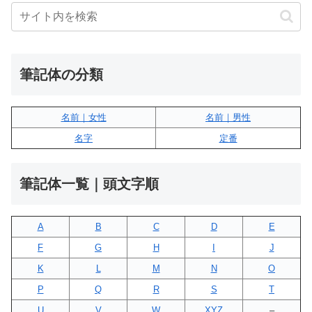
筆記体の分類
名前｜女性
名前｜男性
名字
定番
筆記体一覧｜頭文字順
A
B
C
D
E
F
G
H
I
J
K
L
M
N
O
P
Q
R
S
T
U
V
W
XYZ
–