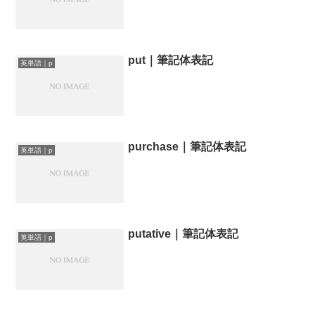
put｜筆記体表記
英単語｜p
purchase｜筆記体表記
英単語｜p
putative｜筆記体表記
英単語｜p