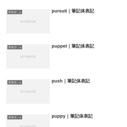
pursuit｜筆記体表記
英単語｜p
puppet｜筆記体表記
英単語｜p
push｜筆記体表記
英単語｜p
puppy｜筆記体表記
英単語｜p