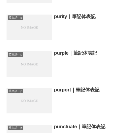
purity｜筆記体表記
英単語｜p
purple｜筆記体表記
英単語｜p
purport｜筆記体表記
英単語｜p
punctuate｜筆記体表記
英単語｜p