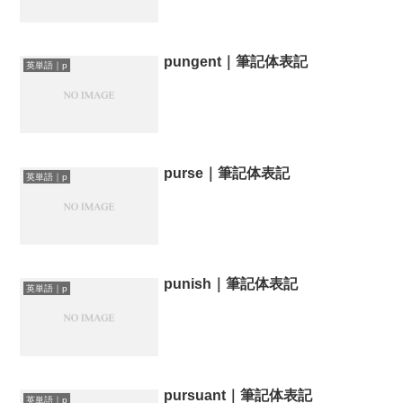
pungent｜筆記体表記
英単語｜p
purse｜筆記体表記
英単語｜p
punish｜筆記体表記
英単語｜p
pursuant｜筆記体表記
英単語｜p