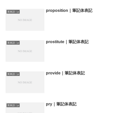
proposition｜筆記体表記
英単語｜p
prostitute｜筆記体表記
英単語｜p
provide｜筆記体表記
英単語｜p
pry｜筆記体表記
英単語｜p