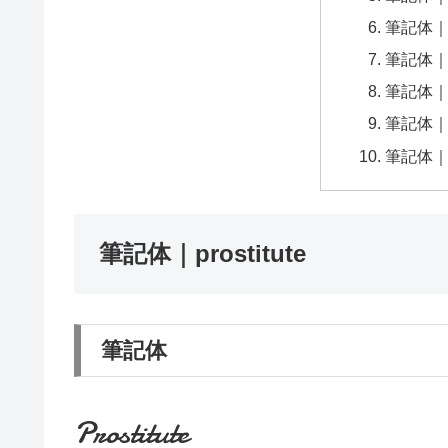
筆記体｜Pi
筆記体｜A
筆記体｜Le
筆記体｜Her
筆記体｜Ced
筆記体｜prostitute
筆記体
Prostitute