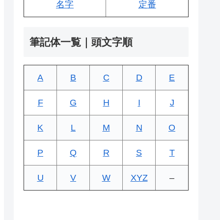
名字
定番
筆記体一覧｜頭文字順
A
B
C
D
E
F
G
H
I
J
K
L
M
N
O
P
Q
R
S
T
U
V
W
XYZ
–