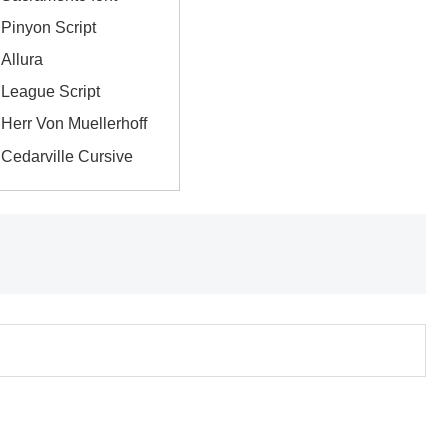
nyon Script
llura
ague Script
r Von Muellerhoff
arville Cursive