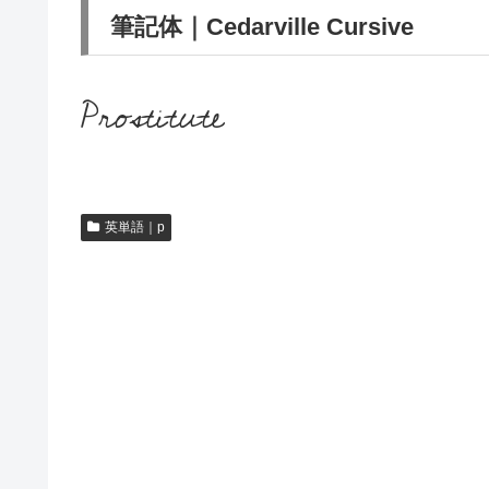
筆記体｜Cedarville Cursive
Prostitute
英単語｜p