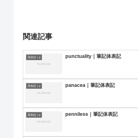
関連記事
punctuality｜筆記体表記
英単語｜p
panacea｜筆記体表記
英単語｜p
penniless｜筆記体表記
英単語｜p