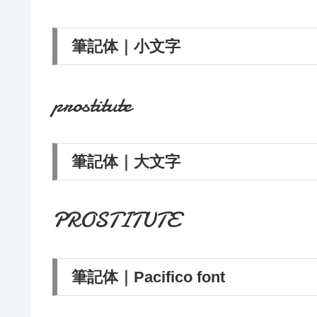
筆記体｜小文字
prostitute
筆記体｜大文字
PROSTITUTE
筆記体｜Pacifico font