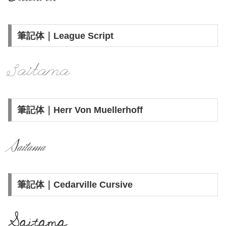
筆記体｜League Script
Saitama
筆記体｜Herr Von Muellerhoff
Saitama
筆記体｜Cedarville Cursive
Saitama