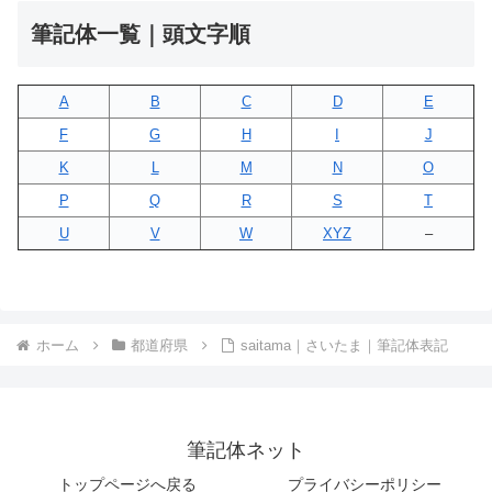
筆記体一覧｜頭文字順
A
B
C
D
E
F
G
H
I
J
K
L
M
N
O
P
Q
R
S
T
U
V
W
XYZ
–
ホーム
都道府県
saitama｜さいたま｜筆記体表記
筆記体ネット
トップページへ戻る
プライバシーポリシー