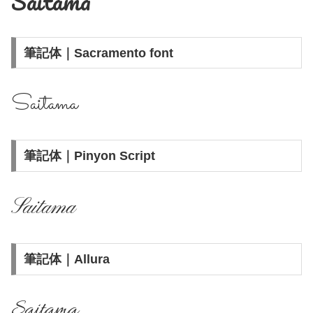
Saitama
筆記体｜Sacramento font
Saitama
筆記体｜Pinyon Script
Saitama
筆記体｜Allura
Saitama