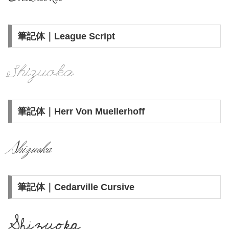
筆記体｜League Script
Shizuoka
筆記体｜Herr Von Muellerhoff
Shizuoka
筆記体｜Cedarville Cursive
Shizuoka