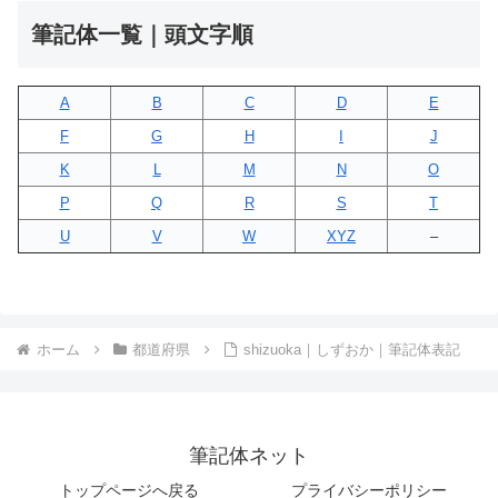
筆記体一覧｜頭文字順
A
B
C
D
E
F
G
H
I
J
K
L
M
N
O
P
Q
R
S
T
U
V
W
XYZ
–
ホーム
都道府県
shizuoka｜しずおか｜筆記体表記
筆記体ネット
トップページへ戻る
プライバシーポリシー