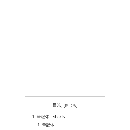
目次
筆記体｜shortly
筆記体