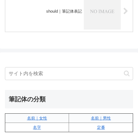
should｜筆記体表記
筆記体の分類
名前｜女性
名前｜男性
名字
定番