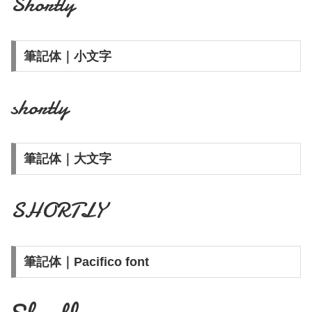
Shortly
筆記体｜小文字
shortly
筆記体｜大文字
SHORTLY
筆記体｜Pacifico font