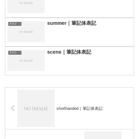
summer｜筆記体表記
英単語｜s
scene｜筆記体表記
英単語｜s
shorthanded｜筆記体表記