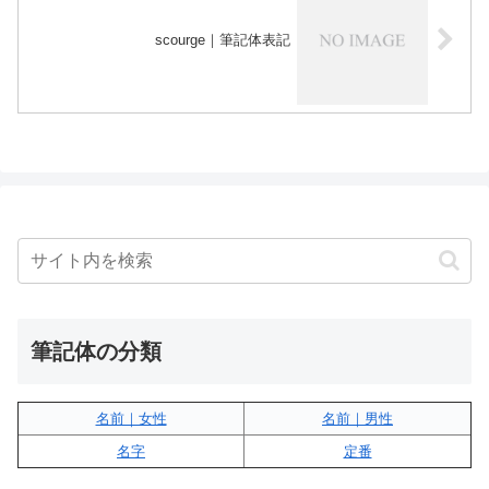
scourge｜筆記体表記
筆記体の分類
名前｜女性
名前｜男性
名字
定番