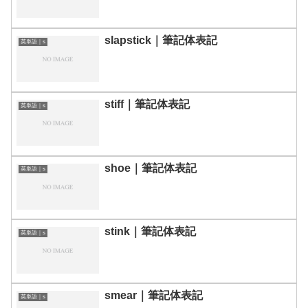
slapstick｜筆記体表記
英単語｜s
stiff｜筆記体表記
英単語｜s
shoe｜筆記体表記
英単語｜s
stink｜筆記体表記
英単語｜s
smear｜筆記体表記
英単語｜s