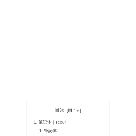
目次
筆記体｜scour
筆記体