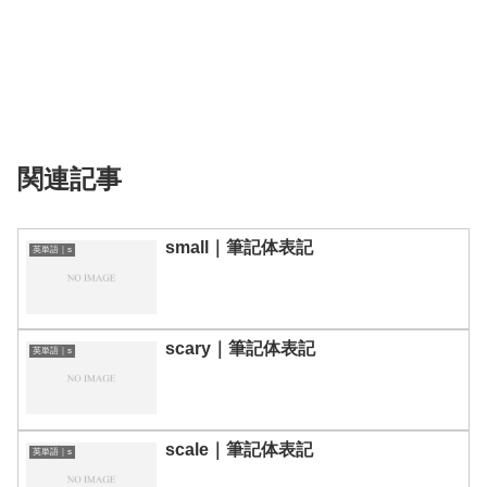
関連記事
small｜筆記体表記
英単語｜s
scary｜筆記体表記
英単語｜s
scale｜筆記体表記
英単語｜s