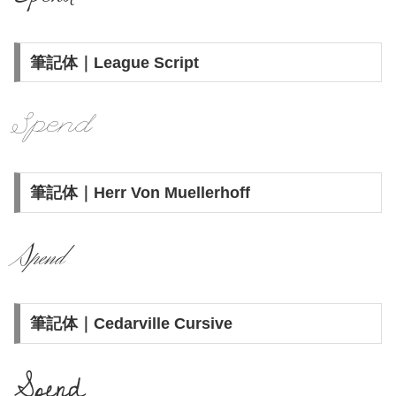
筆記体｜League Script
Spend
筆記体｜Herr Von Muellerhoff
Spend
筆記体｜Cedarville Cursive
Spend